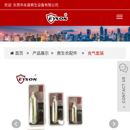
欢迎: 东莞市永晟救生设备有限公司
切
换
导
航
首页
产品展示
救生衣配件
充气套装